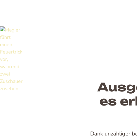
Ausge
es e
Dank unzähliger b