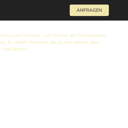
ANFRAGEN
Künstler und Virtuose – ein Meister der Tischzauberei
m. Er schafft Momente, die so echt wirken, dass
– und lächeln.