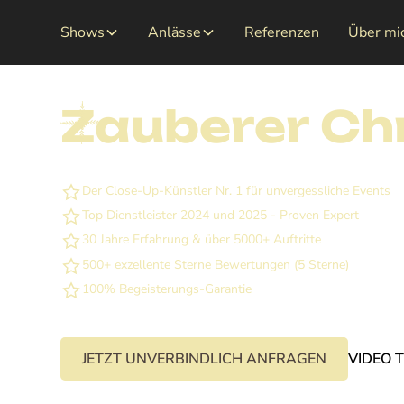
Shows
Anlässe
Referenzen
Über mi
Zauberer Chri
Der Close-Up-Künstler Nr. 1 für unvergessliche Events
Top Dienstleister 2024 und 2025 - Proven Expert
30 Jahre Erfahrung & über 5000+ Auftritte
500+ exzellente Sterne Bewertungen (5 Sterne)
100% Begeisterungs-Garantie
JETZT UNVERBINDLICH ANFRAGEN
VIDEO 