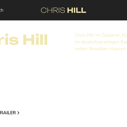
ch
s Hill
Chris Hill ist Zauberer, 
im deutschsprachigen Rau
selbst Skeptiker staunen 
TRAILER