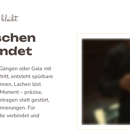
bleibt
schen
indet
 Gängen oder Gala mit
ritt, entsteht spürbare
innen, Lachen löst
Moment – präzise,
etragen statt gestört,
nnerungen. Für
die verbindet und