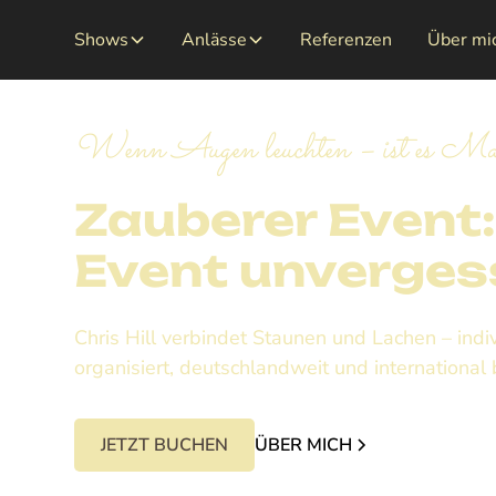
Shows
Anlässe
Referenzen
Über mi
Wenn Augen leuchten – ist es Ma
Zauberer Event: 
Event unverges
Chris Hill verbindet Staunen und Lachen – indi
organisiert, deutschlandweit und international
JETZT BUCHEN
ÜBER MICH