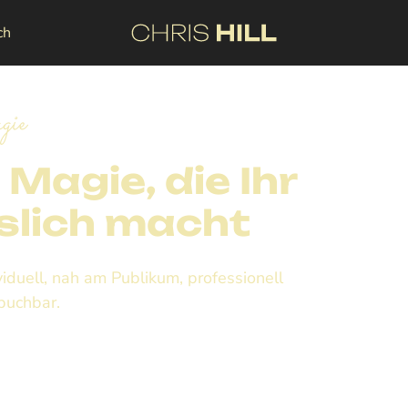
ch
gie
Magie, die Ihr
slich macht
viduell, nah am Publikum, professionell
 buchbar.