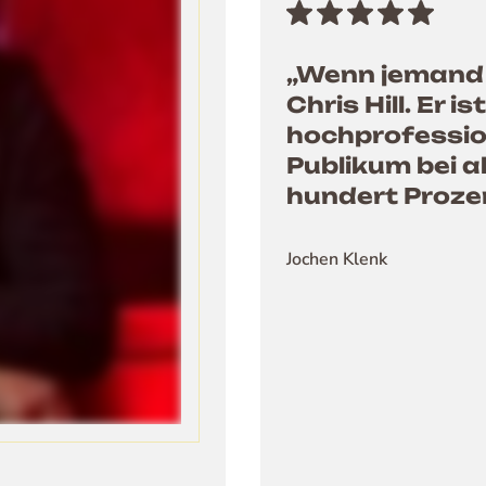
„Wenn jemand 
Chris Hill. Er i
hochprofession
Publikum bei a
hundert Proze
Jochen Klenk