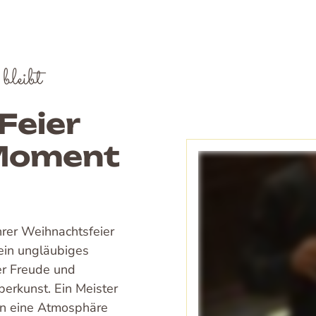
bleibt
Feier
 Moment
Ihrer Weihnachtsfeier
 ein ungläubiges
er Freude und
berkunst. Ein Meister
hen eine Atmosphäre