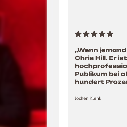
„Wenn jemand 
Chris Hill. Er i
hochprofession
Publikum bei a
hundert Proze
Jochen Klenk