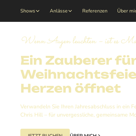
Shows
Anlässe
Referenzen
Über mi
Wenn Augen leuchten – ist es Ma
Ein Zauberer für
Weihnachtsfeier
Herzen öffnet
Verwandeln Sie Ihren Jahresabschluss in ein F
Chris Hill – für unvergessliche, gemeinsame 