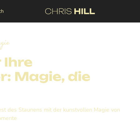
ch
gie
 Ihre
: Magie, die
est des Staunens mit der kunstvollen Magie von
Momente